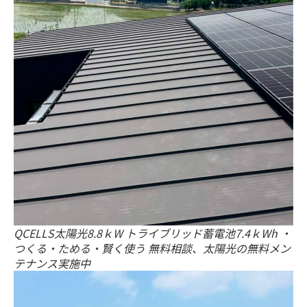
QCELLS太陽光8.8ｋW トライブリッド蓄電池7.4ｋWh ・
つくる・ためる・賢く使う 無料相談、太陽光の無料メン
テナンス実施中