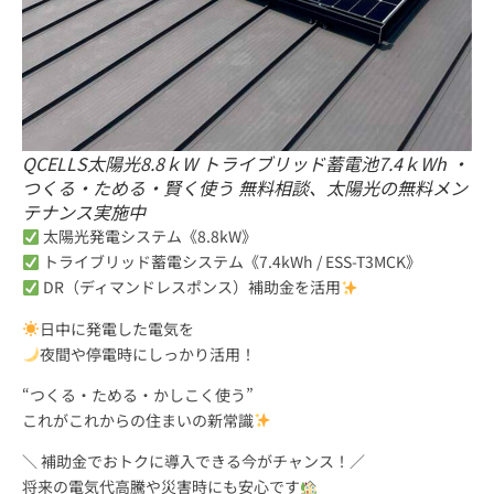
QCELLS太陽光8.8ｋW トライブリッド蓄電池7.4ｋWh ・
つくる・ためる・賢く使う 無料相談、太陽光の無料メン
テナンス実施中
太陽光発電システム《8.8kW》
トライブリッド蓄電システム《7.4kWh / ESS-T3MCK》
DR（ディマンドレスポンス）補助金を活用
日中に発電した電気を
夜間や停電時にしっかり活用！
“つくる・ためる・かしこく使う”
これがこれからの住まいの新常識
＼ 補助金でおトクに導入できる今がチャンス！／
将来の電気代高騰や災害時にも安心です