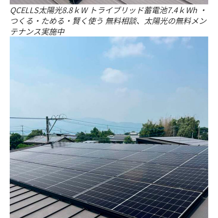
QCELLS太陽光8.8ｋW トライブリッド蓄電池7.4ｋWh ・
つくる・ためる・賢く使う 無料相談、太陽光の無料メン
テナンス実施中