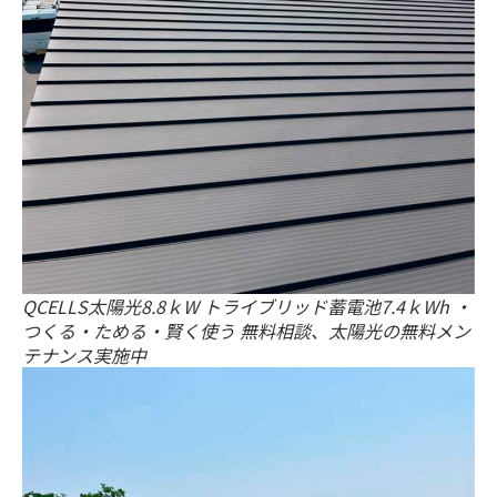
QCELLS太陽光8.8ｋW トライブリッド蓄電池7.4ｋWh ・
つくる・ためる・賢く使う 無料相談、太陽光の無料メン
テナンス実施中