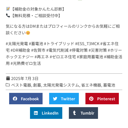
【補助金の対象かんたん診断】
【無料見積・ご相談受付中】
気になる方はDMまたはプロフィールのリンクからお気軽にご相
談ください
#太陽光発電 #蓄電池 #トライブリッド #ESS_T3MCK #省エネ住
宅 #DR補助金 #佐賀市 #電気代削減 #停電対策 #災害対策 #ホリー
ホックエナジー #再エネ #ゼロエネ住宅 #家庭用蓄電池 #補助金活
用 #光熱費ゼロ生活
2025年 7月 3日
ベスト電器
,
創蓄
,
太陽光発電システム
,
省エネ機器
,
蓄電池
Facebook
Twitter
Pinterest
LinkedIn
Tumblr