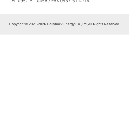
TEL 0957-51-0456 / FAX 0957-51-4714
Copyright © 2021-2026 Hollyhock Energy Co.,Ltd, All Rights Reserved.