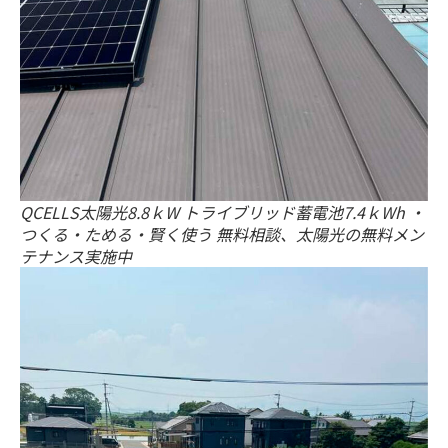
QCELLS太陽光8.8ｋW トライブリッド蓄電池7.4ｋWh ・
つくる・ためる・賢く使う 無料相談、太陽光の無料メン
テナンス実施中