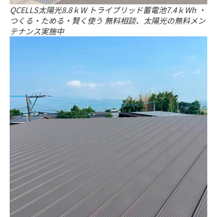
QCELLS太陽光8.8ｋW トライブリッド蓄電池7.4ｋWh ・
つくる・ためる・賢く使う 無料相談、太陽光の無料メン
テナンス実施中