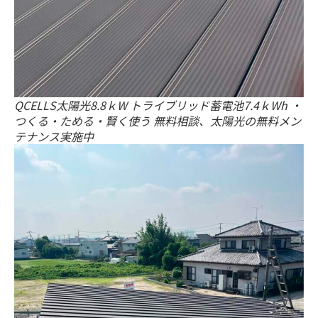
QCELLS太陽光8.8ｋW トライブリッド蓄電池7.4ｋWh ・
つくる・ためる・賢く使う 無料相談、太陽光の無料メン
テナンス実施中