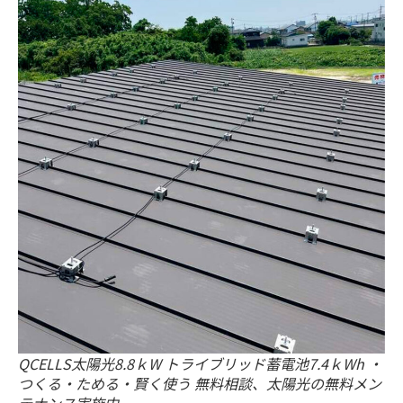
QCELLS太陽光8.8ｋW トライブリッド蓄電池7.4ｋWh ・
つくる・ためる・賢く使う 無料相談、太陽光の無料メン