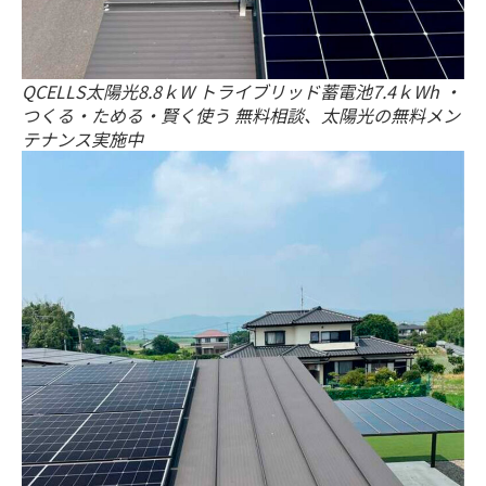
QCELLS太陽光8.8ｋW トライブリッド蓄電池7.4ｋWh ・
つくる・ためる・賢く使う 無料相談、太陽光の無料メン
テナンス実施中