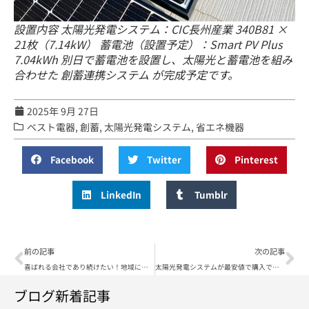
設置内容 太陽光発電システム：CIC長州産業 340B81 ×
21枚（7.14kW） 蓄電池（設置予定）：Smart PV Plus
7.04kWh 別日で蓄電池を設置し、太陽光と蓄電池を組み
合わせた 創蓄連携システム が完成予定です。
2025年 9月 27日
ベスト電器
,
創蓄
,
太陽光発電システム
,
省エネ機器
Facebook
Twitter
Pinterest
LinkedIn
Tumblr
前の記事
次の記事
喜ばれる会社であり続けたい！地域に貢献！ホリーホックエナジー株式会社
太陽光発電システムが最安値で購入できる!? 長崎県大村市 ホリーホックエナジー株式会社
ブログ新着記事