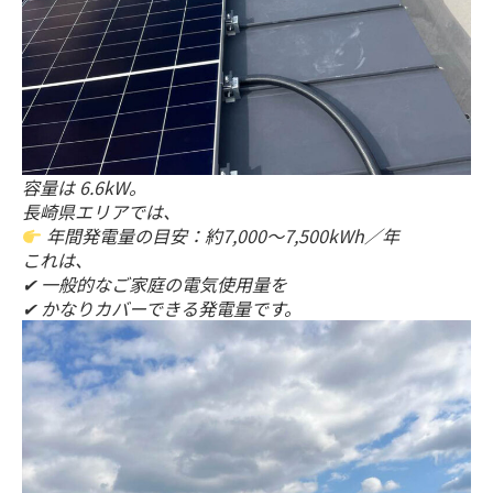
容量は 6.6kW。
長崎県エリアでは、
年間発電量の目安：約7,000〜7,500kWh／年
これは、
✔ 一般的なご家庭の電気使用量を
✔ かなりカバーできる発電量です。