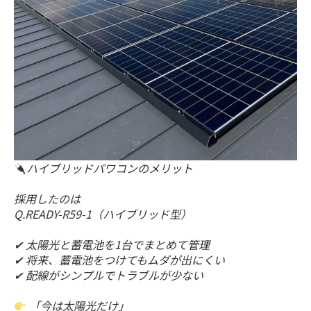
ハイブリッドパワコンのメリット
採用したのは
Q.READY-R59-1（ハイブリッド型）
✔ 太陽光と蓄電池を1台でまとめて管理
✔ 将来、蓄電池をつけてもムダが出にくい
✔ 配線がシンプルでトラブルが少ない
「今は太陽光だけ」