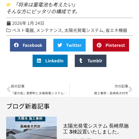
「将来は蓄電池も考えたい」
そんな方にピッタリの構成です。
2026年 1月 24日
ベスト電器
,
メンテナンス
,
太陽光発電システム
,
省エネ機器
Facebook
Twitter
Pinterest
LinkedIn
Tumblr
前の記事
次の記事
「愛の街」愛野町に太陽発電システムが導入しました。施工例-こちらへ
施工事例｜長崎県大村市
ブログ新着記事
太陽光発電システム 長崎県施
工 3棟設置いたしました。