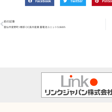
Facebook
Twitter
Pinte
前の記事
雲仙市愛野町 I様邸 CIC長州産業 蓄電池ユニット9.8kWh