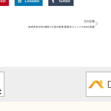
rest
LinkedIn
Tumblr
次の記事
長崎県長与町A様邸 CIC長州産業 蓄電池ユニット9.8kWh設置