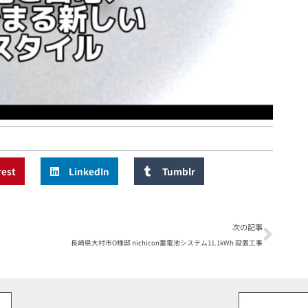
rest
LinkedIn
Tumblr
次の記事
長崎県大村市O様邸 nichicon蓄電池システム11.1kWh 設置工事