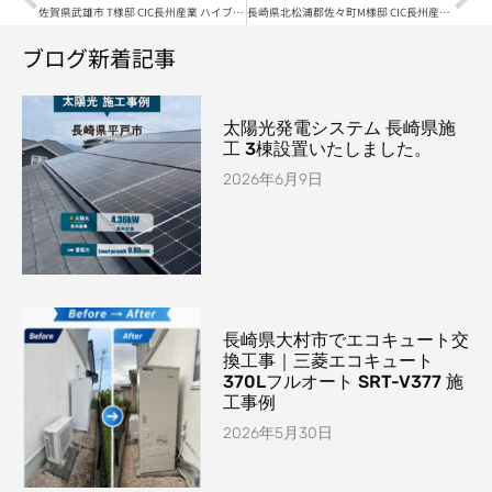
佐賀県武雄市 T様邸 CIC長州産業 ハイブリッド蓄電池システム 7.04kWh
長崎県北松浦郡佐々町M様邸 CIC長州産業 太陽光発電システム5.1kW
ブログ新着記事
太陽光発電システム 長崎県施
工 3棟設置いたしました。
2026年6月9日
長崎県大村市でエコキュート交
換工事｜三菱エコキュート
370Lフルオート SRT-V377 施
工事例
2026年5月30日