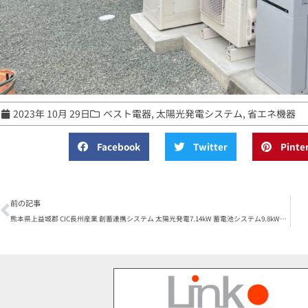
2023年 10月 29日
ベスト電器
,
太陽光発電システム
,
省エネ機器
Facebook
Twitter
Pinte
前の記事
熊本県上益城郡 CIC長州産業 創蓄連携システム 太陽光発電7.14kW 蓄電池システム9.8kWh 設置。