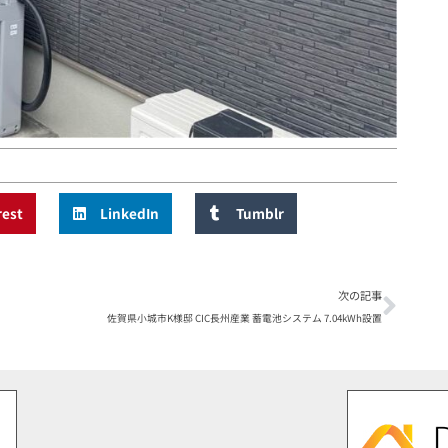
rest
LinkedIn
Tumblr
次の記事
佐賀県小城市K様邸 CIC長州産業 蓄電池システム 7.04kWh設置