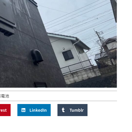
蓄電池
rest
LinkedIn
Tumblr