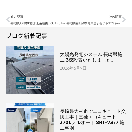
前の記事
次の記事
長崎県大村市K様邸 創蓄連携システム 12.7kWh 全負荷 太陽光発電システム 設置
長崎県佐世保市 電気温水器からエコキュートへの交換工事 CHOFUエコキュート370Lへ
ブログ新着記事
太陽光発電システム 長崎県施
工 3棟設置いたしました。
2026年6月9日
長崎県大村市でエコキュート交
換工事｜三菱エコキュート
370Lフルオート SRT-V377 施
工事例