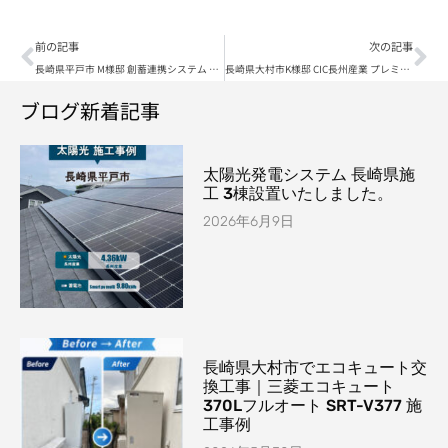
前の記事
次の記事
長崎県平戸市 M様邸 創蓄連携システム PV5.1kW 蓄電システム9.8kWh まずは太陽光発電から設置♪
長崎県大村市K様邸 CIC長州産業 プレミアムブルー20枚 6.96kW 設置行わせて頂きましたー。
ブログ新着記事
太陽光発電システム 長崎県施
工 3棟設置いたしました。
2026年6月9日
長崎県大村市でエコキュート交
換工事｜三菱エコキュート
370Lフルオート SRT-V377 施
工事例