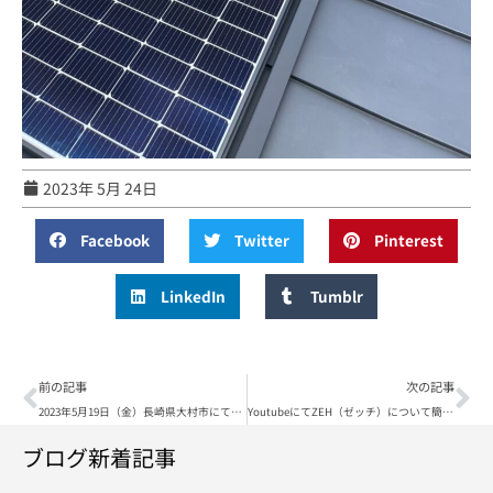
2023年 5月 24日
Facebook
Twitter
Pinterest
LinkedIn
Tumblr
前の記事
次の記事
2023年5月19日（金）長崎県大村市にてCIC長州産業太陽光発電システム 3,4kW 施工完了
YoutubeにてZEH（ゼッチ）について簡単にUPしております。
ブログ新着記事