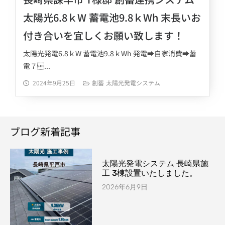
太陽光6.8ｋW 蓄電池9.8ｋWh 末長いお
付き合いを宜しくお願い致します！
太陽光発電6.8ｋW 蓄電池9.8ｋWh 発電➡自家消費➡蓄
電７...
2024年9月25日
創蓄
太陽光発電システム
ブログ新着記事
太陽光発電システム 長崎県施
工 3棟設置いたしました。
2026年6月9日