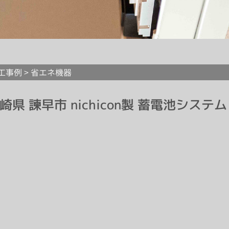
工事例 >
省エネ機器
崎県 諫早市 nichicon製 蓄電池システ