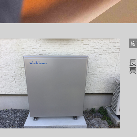
施
長
真