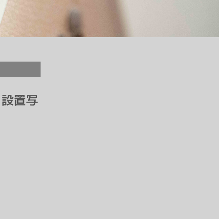
ム 設置写