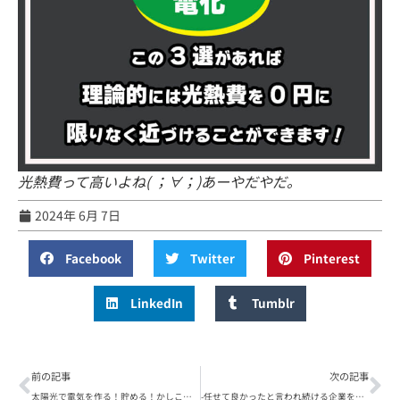
光熱費って高いよね( ；∀；)あーやだやだ。
2024年 6月 7日
Facebook
Twitter
Pinterest
LinkedIn
Tumblr
前の記事
次の記事
太陽光で電気を作る！貯める！かしこく使う！新しい暮らし！インスタグラム公開中！
-任せて良かったと言われ続ける企業を目指して-