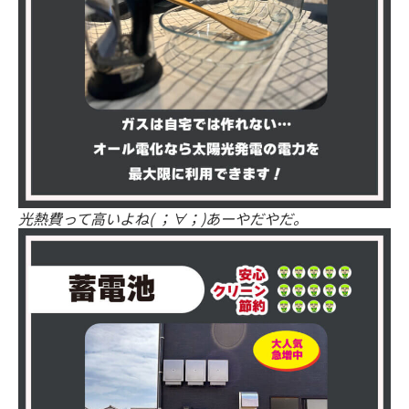
光熱費って高いよね( ；∀；)あーやだやだ。