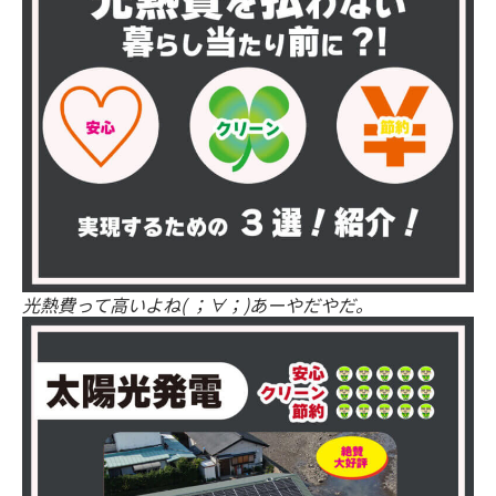
光熱費って高いよね( ；∀；)あーやだやだ。